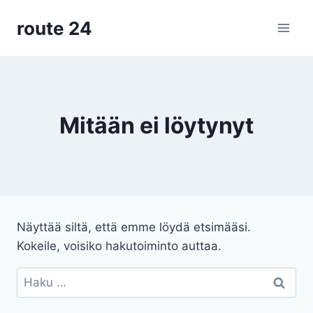
Siirry
route 24
sisältöön
Mitään ei löytynyt
Näyttää siltä, että emme löydä etsimääsi.
Kokeile, voisiko hakutoiminto auttaa.
Haku: