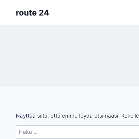
Siirry
route 24
sisältöön
Näyttää siltä, että emme löydä etsimääsi. Kokeile
Haku: