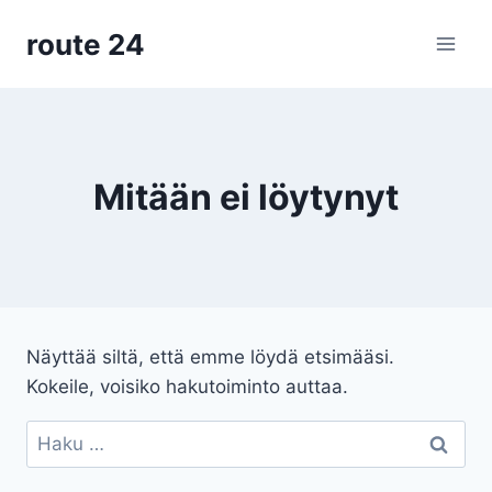
Siirry
route 24
sisältöön
Mitään ei löytynyt
Näyttää siltä, että emme löydä etsimääsi.
Kokeile, voisiko hakutoiminto auttaa.
Haku: